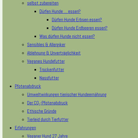
selbst zubereiten
Dürfen Hunde … essen?
Dürfen Hunde Erbsen essen?
Dürfen Hunde Erdbeeren essen?
Was dürfen Hunde nicht essen?
Sensibles & Allergiker
Ablehnung & Unverträglichkeit
Veganes Hundefutter
Trockenfutter
Nassfutter
Pfotenabdruck
Umweltwirkungen tierischer Hundeernährung
Der CO₂-Pfotenabdruck
Ethische Gründe
Tierleid durch Tierfutter
Erfahrungen
Veganer Hund 27 Jahre