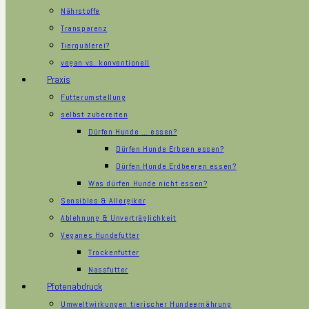
Nährstoffe
Transparenz
Tierquälerei?
vegan vs. konventionell
Praxis
Futterumstellung
selbst zubereiten
Dürfen Hunde … essen?
Dürfen Hunde Erbsen essen?
Dürfen Hunde Erdbeeren essen?
Was dürfen Hunde nicht essen?
Sensibles & Allergiker
Ablehnung & Unverträglichkeit
Veganes Hundefutter
Trockenfutter
Nassfutter
Pfotenabdruck
Umweltwirkungen tierischer Hundeernährung