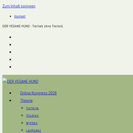
Zum Inhalt springen
Kontakt
DER VEGANE HUND - Tierlieb ohne Tierleid.
Online-Kongress 2026
Theorie
Vorteile
Studien
Mythen
Leitfaden