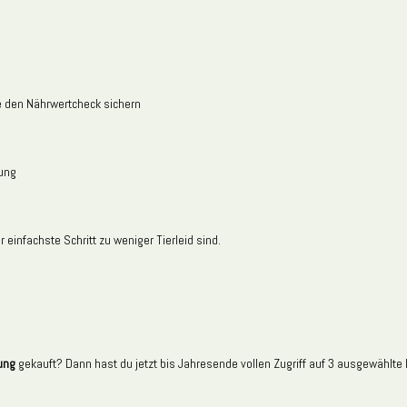
e den Nährwertcheck sichern​
ung​
infachste Schritt zu weniger Tierleid sind.​
gung
gekauft? Dann hast du jetzt bis Jahresende vollen Zugriff auf 3 ausgewählte