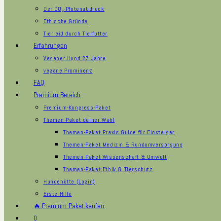
Der CO₂-Pfotenabdruck
Ethische Gründe
Tierleid durch Tierfutter
Erfahrungen
Veganer Hund 27 Jahre
vegane Prominenz
FAQ
Premium-Bereich
Premium-Kongress-Paket
Themen-Paket deiner Wahl
Themen-Paket Praxis Guide für Einsteiger
Themen-Paket Medizin & Rundumversorgung
Themen-Paket Wissenschaft & Umwelt
Themen-Paket Ethik & Tierschutz
Hundehütte (Login)
Erste Hilfe
🔥 Premium-Paket kaufen
0