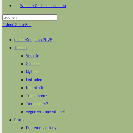
Website-Suche umschalten
0
Menü
Schließen
Online-Kongress 2026
Theorie
Vorteile
Studien
Mythen
Leitfaden
Nährstoffe
Transparenz
Tierquälerei?
vegan vs. konventionell
Praxis
Futterumstellung