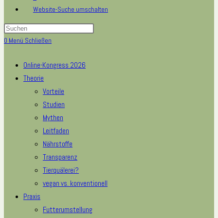
Website-Suche umschalten
0
Menü
Schließen
Online-Kongress 2026
Theorie
Vorteile
Studien
Mythen
Leitfaden
Nährstoffe
Transparenz
Tierquälerei?
vegan vs. konventionell
Praxis
Futterumstellung