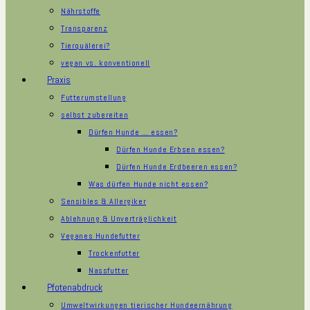
Nährstoffe
Transparenz
Tierquälerei?
vegan vs. konventionell
Praxis
Futterumstellung
selbst zubereiten
Dürfen Hunde … essen?
Dürfen Hunde Erbsen essen?
Dürfen Hunde Erdbeeren essen?
Was dürfen Hunde nicht essen?
Sensibles & Allergiker
Ablehnung & Unverträglichkeit
Veganes Hundefutter
Trockenfutter
Nassfutter
Pfotenabdruck
Umweltwirkungen tierischer Hundeernährung