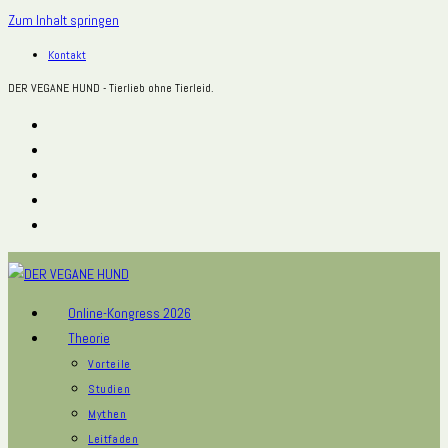
Zum Inhalt springen
Kontakt
DER VEGANE HUND - Tierlieb ohne Tierleid.
Online-Kongress 2026
Theorie
Vorteile
Studien
Mythen
Leitfaden