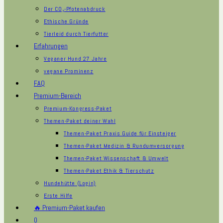
Der CO₂-Pfotenabdruck
Ethische Gründe
Tierleid durch Tierfutter
Erfahrungen
Veganer Hund 27 Jahre
vegane Prominenz
FAQ
Premium-Bereich
Premium-Kongress-Paket
Themen-Paket deiner Wahl
Themen-Paket Praxis Guide für Einsteiger
Themen-Paket Medizin & Rundumversorgung
Themen-Paket Wissenschaft & Umwelt
Themen-Paket Ethik & Tierschutz
Hundehütte (Login)
Erste Hilfe
🔥 Premium-Paket kaufen
0