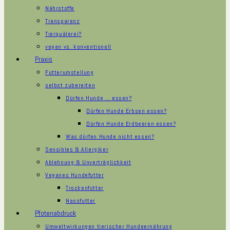
Nährstoffe
Transparenz
Tierquälerei?
vegan vs. konventionell
Praxis
Futterumstellung
selbst zubereiten
Dürfen Hunde … essen?
Dürfen Hunde Erbsen essen?
Dürfen Hunde Erdbeeren essen?
Was dürfen Hunde nicht essen?
Sensibles & Allergiker
Ablehnung & Unverträglichkeit
Veganes Hundefutter
Trockenfutter
Nassfutter
Pfotenabdruck
Umweltwirkungen tierischer Hundeernährung