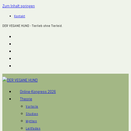
Zum Inhalt springen
Kontakt
DER VEGANE HUND - Tierlieb ohne Tierleid.
Online-Kongress 2026
Theorie
Vorteile
Studien
Mythen
Leitfaden