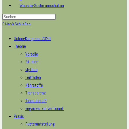
Website-Suche umschalten
0
Menü
Schließen
Online-Kongress 2026
Theorie
Vorteile
Studien
Mythen
Leitfaden
Nährstoffe
Transparenz
Tierquälerei?
vegan vs. konventionell
Praxis
Futterumstellung