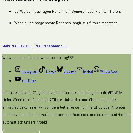
Bei Welpen, trächtigen Hündinnen, Senioren oder kranken Tieren.
Wenn du selbstgekochte Rationen langfristig füttern möchtest.
Mehr zur Praxis →
|
Zur Transparenz →
Wir wünschen einen pawtastischen Tag! 💚
Instagram
TikTok
Bluesky
E-Mail
WhatsApp
YouTube
Die mit Sternchen (*) gekennzeichneten Links sind sogenannte
Affiliate-
Links
. Wenn du auf so einen Affiliate-Link klickst und über diesen Link
einkaufst, bekommen wir von dem betreffenden Online-Shop oder Anbieter
eine Provision. Für dich verändert sich der Preis nicht und du unterstützt dabei
automatisch unsere Arbeit!