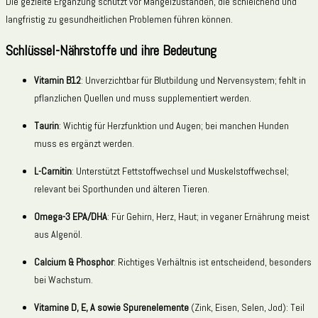
Die gezielte Ergänzung schützt vor Mangelzuständen, die schleichend und
langfristig zu gesundheitlichen Problemen führen können.
Schlüssel-Nährstoffe und ihre Bedeutung
Vitamin B12
: Unverzichtbar für Blutbildung und Nervensystem; fehlt in
pflanzlichen Quellen und muss supplementiert werden.
Taurin
: Wichtig für Herzfunktion und Augen; bei manchen Hunden
muss es ergänzt werden.
L-Carnitin
: Unterstützt Fettstoffwechsel und Muskelstoffwechsel;
relevant bei Sporthunden und älteren Tieren.
Omega-3 EPA/DHA
: Für Gehirn, Herz, Haut; in veganer Ernährung meist
aus Algenöl.
Calcium & Phosphor
: Richtiges Verhältnis ist entscheidend, besonders
bei Wachstum.
Vitamine D, E, A sowie Spurenelemente
(Zink, Eisen, Selen, Jod): Teil