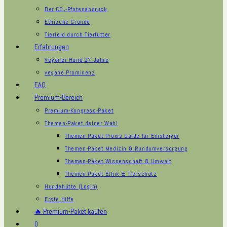
Der CO₂-Pfotenabdruck
Ethische Gründe
Tierleid durch Tierfutter
Erfahrungen
Veganer Hund 27 Jahre
vegane Prominenz
FAQ
Premium-Bereich
Premium-Kongress-Paket
Themen-Paket deiner Wahl
Themen-Paket Praxis Guide für Einsteiger
Themen-Paket Medizin & Rundumversorgung
Themen-Paket Wissenschaft & Umwelt
Themen-Paket Ethik & Tierschutz
Hundehütte (Login)
Erste Hilfe
🔥 Premium-Paket kaufen
0