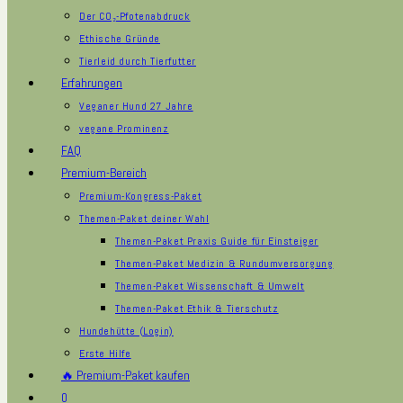
Der CO₂-Pfotenabdruck
Ethische Gründe
Tierleid durch Tierfutter
Erfahrungen
Veganer Hund 27 Jahre
vegane Prominenz
FAQ
Premium-Bereich
Premium-Kongress-Paket
Themen-Paket deiner Wahl
Themen-Paket Praxis Guide für Einsteiger
Themen-Paket Medizin & Rundumversorgung
Themen-Paket Wissenschaft & Umwelt
Themen-Paket Ethik & Tierschutz
Hundehütte (Login)
Erste Hilfe
🔥 Premium-Paket kaufen
0