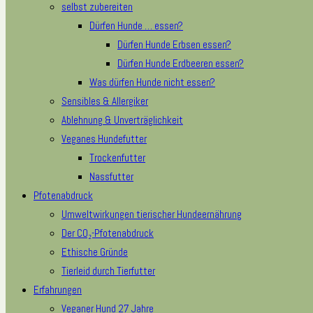
selbst zubereiten
Dürfen Hunde … essen?
Dürfen Hunde Erbsen essen?
Dürfen Hunde Erdbeeren essen?
Was dürfen Hunde nicht essen?
Sensibles & Allergiker
Ablehnung & Unverträglichkeit
Veganes Hundefutter
Trockenfutter
Nassfutter
Pfotenabdruck
Umweltwirkungen tierischer Hundeernährung
Der CO₂-Pfotenabdruck
Ethische Gründe
Tierleid durch Tierfutter
Erfahrungen
Veganer Hund 27 Jahre