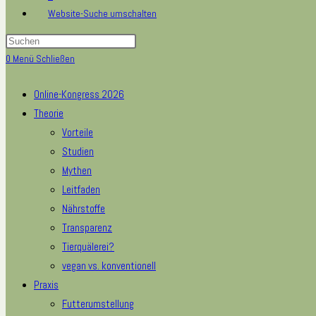
Website-Suche umschalten
0
Menü
Schließen
Online-Kongress 2026
Theorie
Vorteile
Studien
Mythen
Leitfaden
Nährstoffe
Transparenz
Tierquälerei?
vegan vs. konventionell
Praxis
Futterumstellung