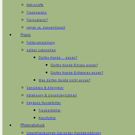
Nährstoffe
Transparenz
Tierquälerei?
vegan vs. konventionell
Praxis
Futterumstellung
selbst zubereiten
Dürfen Hunde … essen?
Dürfen Hunde Erbsen essen?
Dürfen Hunde Erdbeeren essen?
Was dürfen Hunde nicht essen?
Sensibles & Allergiker
Ablehnung & Unverträglichkeit
Veganes Hundefutter
Trockenfutter
Nassfutter
Pfotenabdruck
Umweltwirkungen tierischer Hundeernährung