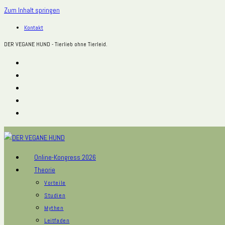
Zum Inhalt springen
Kontakt
DER VEGANE HUND - Tierlieb ohne Tierleid.
Online-Kongress 2026
Theorie
Vorteile
Studien
Mythen
Leitfaden