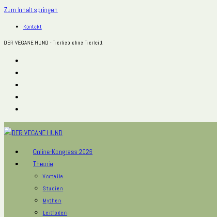
Zum Inhalt springen
Kontakt
DER VEGANE HUND - Tierlieb ohne Tierleid.
Online-Kongress 2026
Theorie
Vorteile
Studien
Mythen
Leitfaden