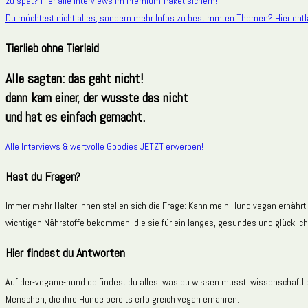
zu spät? Hier alle Interviews im Premium-Paket sichern!
Du möchtest nicht alles, sondern mehr Infos zu bestimmten Themen? Hier entl
Tierlieb ohne Tierleid
Alle sagten: das geht nicht!
dann kam einer, der wusste das nicht
und hat es einfach gemacht.
Alle Interviews & wertvolle Goodies JETZT erwerben!
Hast du Fragen?
Immer mehr Halter:innen stellen sich die Frage: Kann mein Hund vegan ernährt
wichtigen Nährstoffe bekommen, die sie für ein langes, gesundes und glücklic
Hier findest du Antworten
Auf der-vegane-hund.de findest du alles, was du wissen musst: wissenschaftlic
Menschen, die ihre Hunde bereits erfolgreich vegan ernähren.