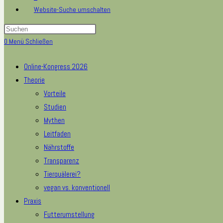
Website-Suche umschalten
0
Menü
Schließen
Online-Kongress 2026
Theorie
Vorteile
Studien
Mythen
Leitfaden
Nährstoffe
Transparenz
Tierquälerei?
vegan vs. konventionell
Praxis
Futterumstellung