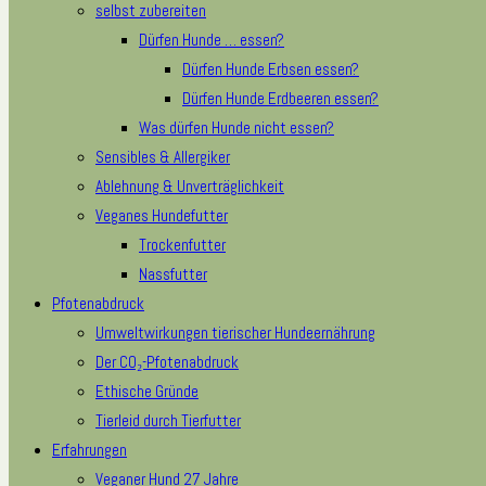
selbst zubereiten
Dürfen Hunde … essen?
Dürfen Hunde Erbsen essen?
Dürfen Hunde Erdbeeren essen?
Was dürfen Hunde nicht essen?
Sensibles & Allergiker
Ablehnung & Unverträglichkeit
Veganes Hundefutter
Trockenfutter
Nassfutter
Pfotenabdruck
Umweltwirkungen tierischer Hundeernährung
Der CO₂-Pfotenabdruck
Ethische Gründe
Tierleid durch Tierfutter
Erfahrungen
Veganer Hund 27 Jahre