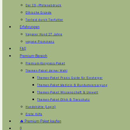
Der CO₂-Pfotenabdruck
Ethische Gründe
Tierleid durch Tierfutter
Erfahrungen
Veganer Hund 27 Jahre
vegane Prominenz
FAQ
Premium-Bereich
Premium-Kongress-Paket
Themen-Paket deiner Wahl
Themen-Paket Praxis Guide für Einsteiger
Themen-Paket Medizin & Rundumversorgung
Themen-Paket Wissenschaft & Umwelt
Themen-Paket Ethik & Tierschutz
Hundehütte (Login)
Erste Hilfe
🔥 Premium-Paket kaufen
0