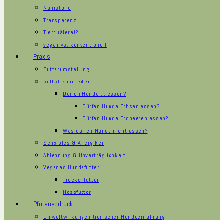
Nährstoffe
Transparenz
Tierquälerei?
vegan vs. konventionell
Praxis
Futterumstellung
selbst zubereiten
Dürfen Hunde … essen?
Dürfen Hunde Erbsen essen?
Dürfen Hunde Erdbeeren essen?
Was dürfen Hunde nicht essen?
Sensibles & Allergiker
Ablehnung & Unverträglichkeit
Veganes Hundefutter
Trockenfutter
Nassfutter
Pfotenabdruck
Umweltwirkungen tierischer Hundeernährung